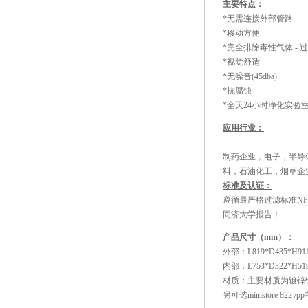
主要特点：
*无需连接外部管路
*移动方便
*完全排除毒性气体 - 过滤
*视觉舒适
*无噪音(45dba)·
*抗腐蚀
*全天24小时净化实验
应用行业：
制药企业，电子，半导
料，石油化工，烟草企
标准及认证：
遵循最严格过滤标准NFX 
同济大学报告！
产品尺寸（mm）：
外部：L819*D435*H91
内部：L753*D322*H51
材质：主要材质为镀锌
另可选ministore